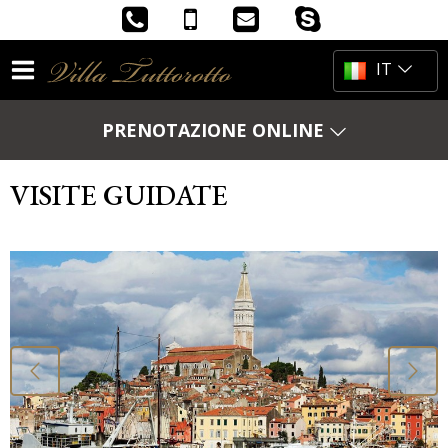
IT
HR
PRENOTAZIONE ONLINE
Data di arrivo
EN
VISITE GUIDATE
DE
Numero di notti
Codice promo
VERIFICA PREZZI
MIGLIOR PREZZO GARANTITO